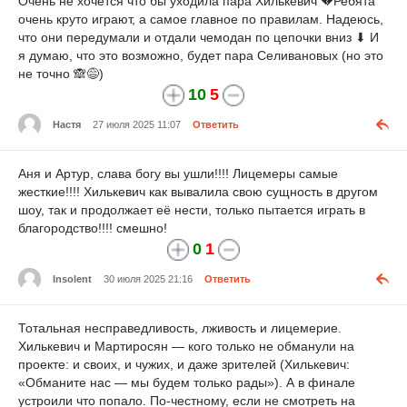
Очень не хочется что бы уходила пара Хилькевич 💔Ребята
очень круто играют, а самое главное по правилам. Надеюсь,
что они передумали и отдали чемодан по цепочки вниз ⬇ И
я думаю, что это возможно, будет пара Селивановых (но это
не точно 🙈😅)
10
5
Настя
27 июля 2025 11:07
Ответить
Аня и Артур, слава богу вы ушли!!!! Лицемеры самые
жесткие!!!! Хилькевич как вывалила свою сущность в другом
шоу, так и продолжает её нести, только пытается играть в
благородство!!!! смешно!
0
1
Insolent
30 июля 2025 21:16
Ответить
Тотальная несправедливость, лживость и лицемерие.
Хилькевич и Мартиросян — кого только не обманули на
проекте: и своих, и чужих, и даже зрителей (Хилькевич:
«Обманите нас — мы будем только рады»). А в финале
устроили что попало. По-честному, если не смотреть на