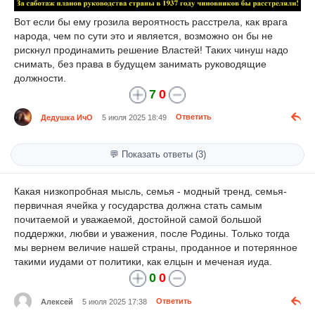
Вот если бы ему грозила вероятность расстрела, как врага
народа, чем по сути это и является, возможно он бы не
рискнул продинамить решение Властей! Таких чинуш надо
снимать, без права в будущем занимать руководящие
должности.
7
0
Дедушка ИчО
5 июля 2025 18:49
Ответить
💬 Показать ответы (3)
Какая низкопробная мысль, семья - модный тренд, семья-
первичная ячейка у государства должна стать самым
почитаемой и уважаемой, достойной самой большой
поддержки, любви и уважения, после Родины. Только тогда
мы вернем величие нашей страны, проданное и потерянное
такими иудами от политики, как елцын и меченая иуда.
0
0
Алексей
5 июля 2025 17:38
Ответить