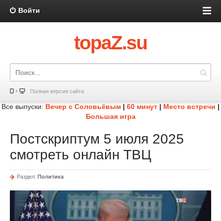
Войти
topaZ.su
Полная версия сайта
Все выпуски:
Вечер с Соловьёвым
|
60 минут
|
Место встречи
|
Большая игра
Постскриптум 5 июля 2025
смотреть онлайн ТВЦ
Раздел:
Политика