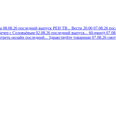
а 08.08.26 последний выпуск РЕН ТВ...
Вести 20.00 07.08.26 пос
ечер с Соловьёвым 02.08.26 последний выпуск...
60-ṃинẏƫ 07.08
отреть онлайн последний...
Здравствуйте товарищи 07.08.26 смот