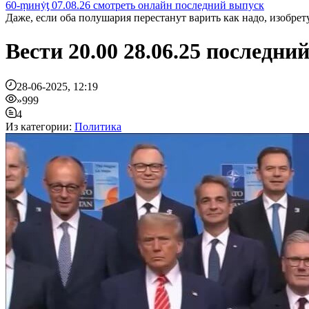
60-ṃинẏƫ 07.08.26 смотреть онлайн последний выпуск
Даже, если оба полушария перестанут варить как надо, изобрету
Вести 20.00 28.06.25 последн
28-06-2025, 12:19
»999
4
Из категории:
Политика