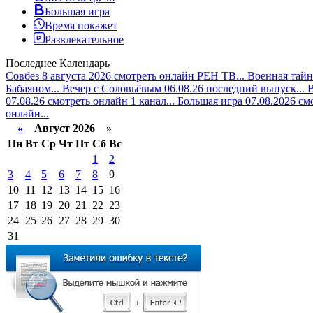
Большая игра
Время покажет
Развлекательное
Последнее
Календарь
Совбез 8 августа 2026 смотреть онлайн РЕН ТВ...
Военная тайн
Бабаяном...
Вечер с Соловьёвым 06.08.26 последний выпуск...
В
07.08.26 смотреть онлайн 1 канал...
Большая игра 07.08.2026 см
онлайн...
«
Август 2026 »
Пн
Вт
Ср
Чт
Пт
Сб
Вс
1
2
3
4
5
6
7
8
9
10
11
12
13
14
15
16
17
18
19
20
21
22
23
24
25
26
27
28
29
30
31