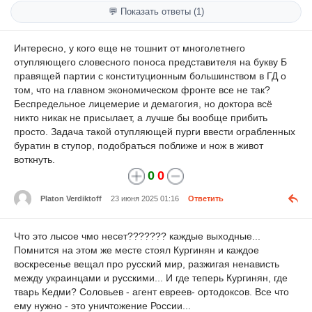
💬 Показать ответы (1)
Интересно, у кого еще не тошнит от многолетнего
отупляющего словесного поноса представителя на букву Б
правящей партии с конституционным большинством в ГД о
том, что на главном экономическом фронте все не так?
Беспредельное лицемерие и демагогия, но доктора всё
никто никак не присылает, а лучше бы вообще прибить
просто. Задача такой отупляющей пурги ввести ограбленных
буратин в ступор, подобраться поближе и нож в живот
воткнуть.
0
0
Platon Verdiktoff
23 июня 2025 01:16
Ответить
Что это лысое чмо несет??????? каждые выходные...
Помнится на этом же месте стоял Кургинян и каждое
воскресенье вещал про русский мир, разжигая ненависть
между украинцами и русскими... И где теперь Кургинян, где
тварь Кедми? Соловьев - агент евреев- ортодоксов. Все что
ему нужно - это уничтожение России...