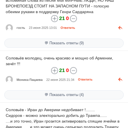
вспоминая слова из песни МЫ МИРНЫЕ ЛЮДИ, НО НАШ
БРОНЕПОЕЗД СТОИТ НА ЗАПАСНОМ ПУТИ - голосую
обеими руками в поддержку Генри Сардаряна
21
0
гость
23 июня 2025 13:01
Ответить
💬 Показать ответы (9)
Соловьёв молодец, очень красиво и мощно об Армении,
зачёт !!!
21
0
Моника Пацаева
22 июня 2025 21:34
Ответить
💬 Показать ответы (4)
Соловьёв - Иран до Америки недобивает !........
Сидоров - можно электорально добить до Трампа......
....и это точно, Иран грозится активировать спящие ячейки в
Америке.......и это может очень серьезно подпалить Трампу