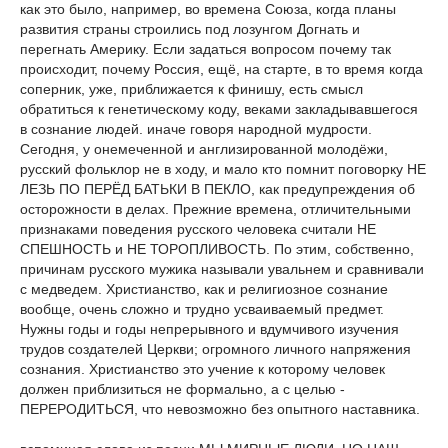
как это было, например, во времена Союза, когда планы
развития страны строились под лозунгом Догнать и
перегнать Америку. Если задаться вопросом почему так
происходит, почему Россия, ещё, на старте, в то время когда
соперник, уже, приближается к финишу, есть смысл
обратиться к генетическому коду, веками закладывавшегося
в сознание людей. иначе говоря народной мудрости.
Сегодня, у онемеченной и англизированной молодёжи,
русский фольклор не в ходу, и мало кто помнит поговорку НЕ
ЛЕЗЬ ПО ПЕРЁД БАТЬКИ В ПЕКЛО, как предупреждения об
осторожности в делах. Прежние времена, отличительными
признаками поведения русского человека считали НЕ
СПЕШНОСТЬ и НЕ ТОРОПЛИВОСТЬ. По этим, собственно,
причинам русского мужика называли увальнем и сравнивали
с медведем. Христианство, как и религиозное сознание
вообще, очень сложно и трудно усваиваемый предмет.
Нужны годы и годы непрерывного и вдумчивого изучения
трудов создателей Церкви; огромного личного напряжения
сознания. Христианство это учение к которому человек
должен приблизиться не формально, а с целью -
ПЕРЕРОДИТЬСЯ, что невозможно без опытного наставника.