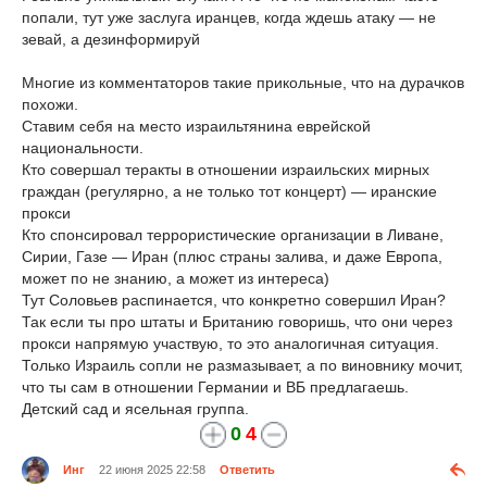
попали, тут уже заслуга иранцев, когда ждешь атаку — не
зевай, а дезинформируй
Многие из комментаторов такие прикольные, что на дурачков
похожи.
Ставим себя на место израильтянина еврейской
национальности.
Кто совершал теракты в отношении израильских мирных
граждан (регулярно, а не только тот концерт) — иранские
прокси
Кто спонсировал террористические организации в Ливане,
Сирии, Газе — Иран (плюс страны залива, и даже Европа,
может по не знанию, а может из интереса)
Тут Соловьев распинается, что конкретно совершил Иран?
Так если ты про штаты и Британию говоришь, что они через
прокси напрямую участвую, то это аналогичная ситуация.
Только Израиль сопли не размазывает, а по виновнику мочит,
что ты сам в отношении Германии и ВБ предлагаешь.
Детский сад и ясельная группа.
0
4
Инг
22 июня 2025 22:58
Ответить