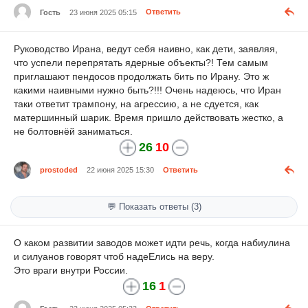
Гость
23 июня 2025 05:15
Ответить
Руководство Ирана, ведут себя наивно, как дети, заявляя,
что успели перепрятать ядерные объекты?! Тем самым
приглашают пендосов продолжать бить по Ирану. Это ж
какими наивными нужно быть?!!! Очень надеюсь, что Иран
таки ответит трампону, на агрессию, а не сдуется, как
матершинный шарик. Время пришло действовать жестко, а
не болтовнёй заниматься.
26
10
prostoded
22 июня 2025 15:30
Ответить
💬 Показать ответы (3)
О каком развитии заводов может идти речь, когда набиулина
и силуанов говорят чтоб надеЕлись на веру.
Это враги внутри России.
16
1