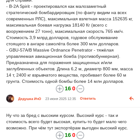
- B-2A Spirit - проектировался как малозаметный
стратегический бомбардировщик (по факту видим на всех
современных РЛС), максимальная взлетная масса 152635 кг,
максимальная боевая нагрузка 18140 Кг (всего с
вооружением 27 тонн), максимальная скорость 765 км/ч.
Стоимость 3,9 млрд долларов, годовое обслуживание
стоящего в ангаре самолёта более 300 млн долларов.
- GBU-57A/B Massive Ordnance Penetrator - тяжёлая
управляемая авиационная бомба (противобункерная).
Предназначена для поражения защищенных и/или
заглубленных объектов. Длина 6,2 м, диаметр 800 мм, масса
14 т, 2400 кг взрывчатого вещества, пробивает более 60 м
грунта. Стоимость одной бомбы более 14 млн долларов.
16
0
Дедушка ИчО
23 июня 2025 12:35
Ответить
Ну что за бред с высоким курсом. Высокий курс - так и
стоимость всего будет высокая, купить-то будет мало чего
возможно. При чём тут экспортёрам выгоден высокий курс.
16
0