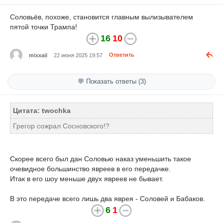
Соловьёв, похоже, становится главным вылизывателем
пятой точки Трампа!
16
10
mixxail
22 июня 2025 19:57
Ответить
💬 Показать ответы (3)
Цитата: twochka
Грегор сожрал Сосновского!?
Скорее всего был дан Соловью наказ уменьшить такое
очевидное большинство явреев в его передачке.
Итак в его шоу меньше двух явреев не бывает.
В это передаче всего лишь два яврея - Соловей и Бабаков.
6
1