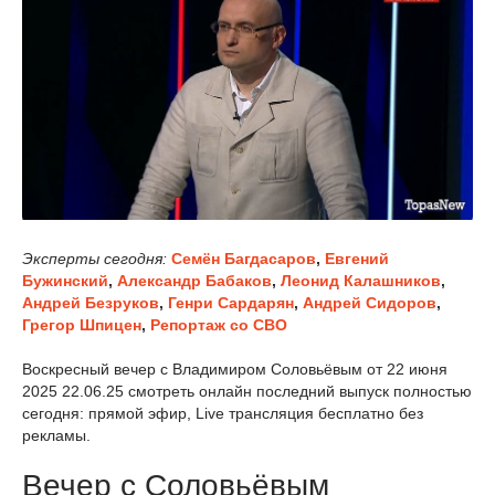
Эксперты сегодня:
Семён Багдасаров
,
Евгений
Бужинский
,
Александр Бабаков
,
Леонид Калашников
,
Андрей Безруков
,
Генри Сардарян
,
Андрей Сидоров
,
Грегор Шпицен
,
Репортаж со СВО
Воскресный вечер с Владимиром Соловьёвым от 22 июня
2025 22.06.25 смотреть онлайн последний выпуск полностью
сегодня: прямой эфир, Live трансляция бесплатно без
рекламы.
Вечер с Соловьёвым