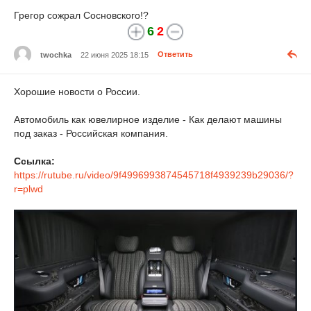
Грегор сожрал Сосновского!?
6
2
twochka
22 июня 2025 18:15
Ответить
Хорошие новости о России.
Автомобиль как ювелирное изделие - Как делают машины
под заказ - Российская компания.
Ссылка:
https://rutube.ru/video/9f4996993874545718f4939239b29036/?
r=plwd