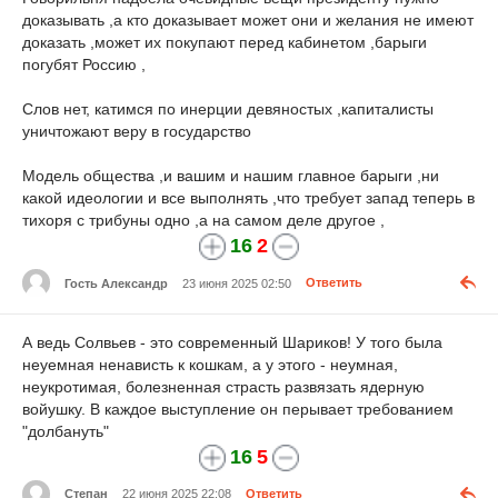
доказывать ,а кто доказывает может они и желания не имеют
доказать ,может их покупают перед кабинетом ,барыги
погубят Россию ,
Слов нет, катимся по инерции девяностых ,капиталисты
уничтожают веру в государство
Модель общества ,и вашим и нашим главное барыги ,ни
какой идеологии и все выполнять ,что требует запад теперь в
тихоря с трибуны одно ,а на самом деле другое ,
16
2
Гость Александр
23 июня 2025 02:50
Ответить
А ведь Солвьев - это современный Шариков! У того была
неуемная ненависть к кошкам, а у этого - неумная,
неукротимая, болезненная страсть развязать ядерную
войушку. В каждое выступление он перывает требованием
"долбануть"
16
5
Степан
22 июня 2025 22:08
Ответить