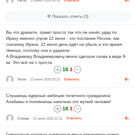
Гость
23 июня 2025 05:33
Ответить
💬 Показать ответы (3)
Вы что думаете, трамп просто так что-ли нанёс удар по
Ирану именно утром 22 июня - это послание России, как
союзнику Ирана. 22 июня день идёт на убыль и это время
тёмных, поэтому они и ударили.
А Владимиру Владимировичу венок сделали снова в виде 8-
ки. Это всё не с проста.
16
1
Гость
23 июня 2025 03:13
Ответить
Слушаешь ядерные амбиции почетного гражданина
Алабамы и понимаешь наколько это жуткий человек!
16
1
Степан
22 июня 2025 21:11
Ответить
Говорильня надоела очевидные вещи президенту нужно