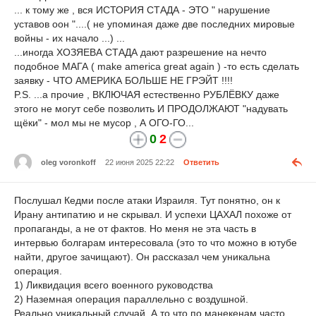
... к тому же , вся ИСТОРИЯ СТАДА - ЭТО " нарушение
уставов оон "....( не упоминая даже две последних мировые
войны - их начало ...) ...
...иногда ХОЗЯЕВА СТАДА дают разрешение на нечто
подобное МАГА ( make america great again ) -то есть сделать
заявку - ЧТО АМЕРИКА БОЛЬШЕ НЕ ГРЭЙТ !!!!
P.S. ...а прочие , ВКЛЮЧАЯ естественно РУБЛЁВКУ даже
этого не могут себе позволить И ПРОДОЛЖАЮТ "надувать
щёки" - мол мы не мусор , А ОГО-ГО...
0
2
oleg voronkoff
22 июня 2025 22:22
Ответить
Послушал Кедми после атаки Израиля. Тут понятно, он к
Ирану антипатию и не скрывал. И успехи ЦАХАЛ похоже от
пропаганды, а не от фактов. Но меня не эта часть в
интервью болгарам интересовала (это то что можно в ютубе
найти, другое зачищают). Он рассказал чем уникальна
операция.
1) Ликвидация всего военного руководства
2) Наземная операция параллельно с воздушной.
Реально уникальный случай. А то что по манекенам часто