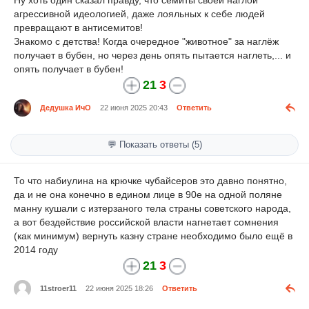
агрессивной идеологией, даже лояльных к себе людей
превращают в антисемитов!
Знакомо с детства! Когда очередное "животное" за наглёж
получает в бубен, но через день опять пытается наглеть,... и
опять получает в бубен!
21
3
Дедушка ИчО
22 июня 2025 20:43
Ответить
💬 Показать ответы (5)
То что набиулина на крючке чубайсеров это давно понятно,
да и не она конечно в едином лице в 90е на одной поляне
манну кушали с изтерзаного тела страны советского народа,
а вот бездействие российской власти нагнетает сомнения
(как минимум) вернуть казну стране необходимо было ещё в
2014 году
21
3
11stroer11
22 июня 2025 18:26
Ответить