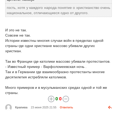
гость, хотя у каждого народа понятие о христианство очень
национальное, отличающиеся одно от другого.
И это не так.
Совсем не так.
Истории известны многия случаи войн в пределах одной
страны где одни христиане массово убивали других
христиан.
Так во Франции где католики массово убивали протестантов.
- Известный пример - Варфоломеевская ночь .
Так и в Германии где взаимообразно протестанты многие
десятилетия истребляли католиков.
Много примеров и в мусульманских средах одной и той же
страны.
0
0
Крапива
23 июня 2025 21:55
Ответить