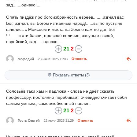
зад.......однако.....
Опять пиздёж про богоизбранность евреев........изгнал вас
Бог, изгнал, вы Богом изгнанный народ!......вы по пустыне
шлялись с Моисеем и места на Земле вам не дал Бог
!!!.......и эти басни, про своё величие, засуньте в свой,
еврейский, зад......однако.....
21
2
Мефодий
23 июня 2025 11:03
Ответить
💬 Показать ответы (3)
Соловьёв таки хам и падлюка - слова не даёт сказать
профессору, постоянно перебивает, очевидно считает себя
самым умным., самовлюбленный павлин.
21
2
Гость Сергей
22 июня 2025 21:29
Ответить
Ну хоть один сказал правду, что семиты своей наглой