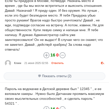
Если ты придурок в Москве, потверди. Назначь место и
время , где бы мы могли встретиться и выяснить отношения.
Давай. Назначай ! Я приду один. И без оружия. Но лучше ,
если это будет безлюдное место. Я тебя Придурка убью
просто руками! Врагов надо быстро уничтожать! Давай , не
жди, подтверди согласие на встречу. А потом, извини, Не для
общественности. Купи левую симку и напиши мне. Я тебе
напишу. Я думаю Администратор сайта уже
заинтересовался! Он не выдаст! В случае чего он скажет, что
не заметил. Давай , действуй храбрец! За слова надо
отвечать!
16
0
Клим
21 июня 2025 02:55
Ответить
💬 Показать ответы (2)
Пароль на водокачке в Датской деревне был " 12345 " , и ее
взломали хакеры . Нужно было Датчанам проявить максимум
своих мыслительных способностей , и сделать пароль "
54321 " .
16
0