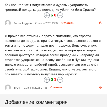
Как евангелисты могут вместе с иудеями устраивать
крестовый поход, когда последние убили их бога Христа?
6
0
Гость Андрей
21 июня 2025 19:37
Ответить
Я прочёл все отзывы и обратил внимание, что страсти
накалены до предела, причём каждый совершенно съехал с
темы и не по делу нападая друг на друга. Ведь суть в том,
всем уже ясно и отчётливо видно, что в мире давно царит
военная диктатура, которая всеми правдами и неправдами
старается удержаться на плаву, особенно в Чуркии, где она
тяжело опирается рабский строй, увековечивая его за счёт
своей гулагской экономики. Видать, никто не желает этого
признавать, и поэтому выпускает пар через ж.
0
1
Б О Г
21 июня 2025 07:36
Ответить
Добавление комментария