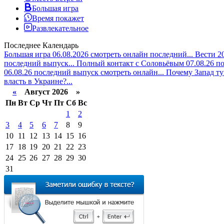
Большая игра
Время покажет
Развлекательное
Последнее
Календарь
Большая игра 06.08.2026 смотреть онлайн последний...
Вести 20
последний выпуск...
Полный контакт с Соловьёвым 07.08.26 по
06.08.26 последний выпуск смотреть онлайн...
Почему Запад т
власть в Украине?...
«
Август 2026 »
Пн
Вт
Ср
Чт
Пт
Сб
Вс
1
2
3
4
5
6
7
8
9
10
11
12
13
14
15
16
17
18
19
20
21
22
23
24
25
26
27
28
29
30
31