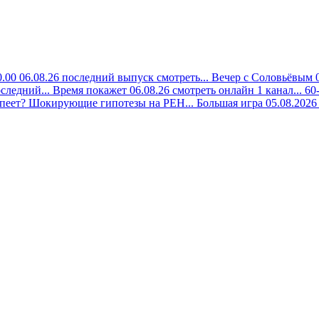
.00 06.08.26 последний выпуск смотреть...
Вечер с Соловьёвым 0
следний...
Время покажет 06.08.26 смотреть онлайн 1 канал...
60
упеет? Шокирующие гипотезы на РЕН...
Большая игра 05.08.2026