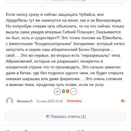
Если начну сразу и сейчас защищать Чубайса, все
УррррЯклы тут же накинутся на меня, как и за Вагнеровцев.
Но попробую сперва чуть объяснить, то на что сейчас только
вышла сама увидев впервые Гибкий Планшет, Оказывается
он был, есть и существует!!! Это точно похоже на Ёбмобиль,
с ёмкостными "Конденсаторными" батареями. который хотел
запустить в серию наш аборигенский Богач Прохоров....
свой.... Это во-первых, во-вторых есть "неразрешалы" типа
Абрамовичей, которые не разрешают, конкретно в
конкретной стране что то производить. Это сильно заметно
даже в Китае, где без подписи одного чека, не будет открыта
никакая шарашка или даже фирмочка.... Это очень сложная
и важная тема, продолжу чуть позже, если не усну.
0
0
Моника П
31 мая 2025 23:42
Ответить
💬 Показать ответы (1)