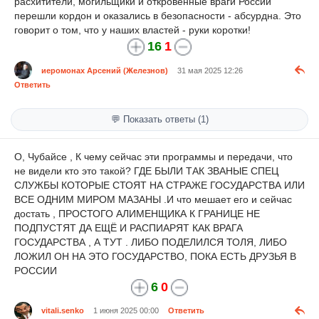
расхитители, могильщики и откровенные враги России
перешли кордон и оказались в безопасности - абсурдна. Это
говорит о том, что у наших властей - руки коротки!
16
1
иеромонах Арсений (Железнов)
31 мая 2025 12:26
Ответить
💬 Показать ответы (1)
О, Чубайсе , К чему сейчас эти программы и передачи, что
не видели кто это такой? ГДЕ БЫЛИ ТАК ЗВАНЫЕ СПЕЦ
СЛУЖБЫ КОТОРЫЕ СТОЯТ НА СТРАЖЕ ГОСУДАРСТВА ИЛИ
ВСЕ ОДНИМ МИРОМ МАЗАНЫ .И что мешает его и сейчас
достать , ПРОСТОГО АЛИМЕНЩИКА К ГРАНИЦЕ НЕ
ПОДПУСТЯТ ДА ЕЩЁ И РАСПИАРЯТ КАК ВРАГА
ГОСУДАРСТВА , А ТУТ . ЛИБО ПОДЕЛИЛСЯ ТОЛЯ, ЛИБО
ЛОЖИЛ ОН НА ЭТО ГОСУДАРСТВО, ПОКА ЕСТЬ ДРУЗЬЯ В
РОССИИ
6
0
vitali.senko
1 июня 2025 00:00
Ответить