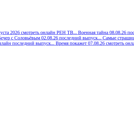
густа 2026 смотреть онлайн РЕН ТВ...
Военная тайна 08.08.26 по
ечер с Соловьёвым 02.08.26 последний выпуск...
Самые страшны
нлайн последний выпуск...
Время покажет 07.08.26 смотреть онла