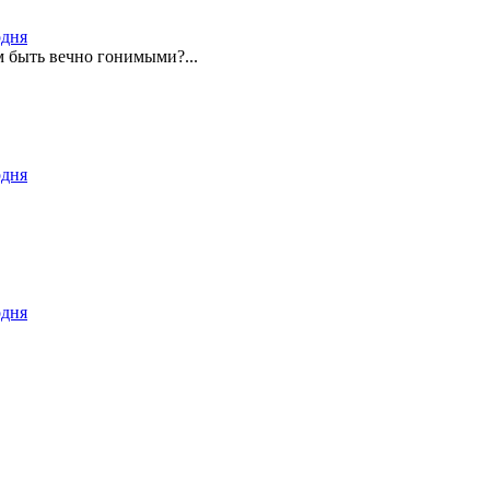
одня
м быть вечно гонимыми?...
одня
одня