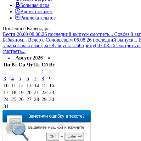
Большая игра
Время покажет
Развлекательное
Последнее
Календарь
Вести 20.00 08.08.26 последний выпуск смотреть...
Совбез 8 ав
Бабаяном...
Вечер с Соловьёвым 06.08.26 последний выпуск...
В
зарабатывают звёзды? 8 августа...
60-ṃинẏƫ 07.08.26 смотреть о
смотреть...
«
Август 2026 »
Пн
Вт
Ср
Чт
Пт
Сб
Вс
1
2
3
4
5
6
7
8
9
10
11
12
13
14
15
16
17
18
19
20
21
22
23
24
25
26
27
28
29
30
31