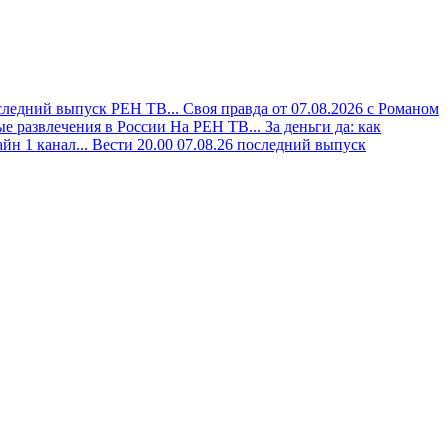
следний выпуск РЕН ТВ...
Своя правда от 07.08.2026 с Романом
е развлечения в России На РЕН ТВ...
За деньги да: как
йн 1 канал...
Вести 20.00 07.08.26 последний выпуск