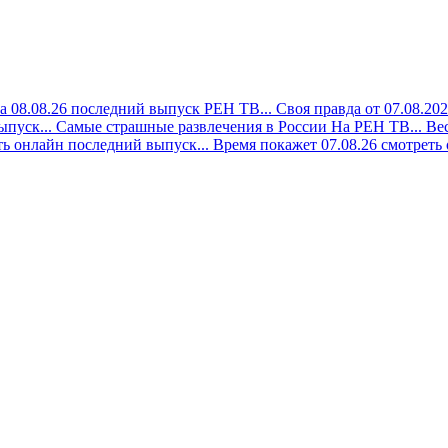
а 08.08.26 последний выпуск РЕН ТВ...
Своя правда от 07.08.20
ыпуск...
Самые страшные развлечения в России На РЕН ТВ...
Вес
ть онлайн последний выпуск...
Время покажет 07.08.26 смотреть 