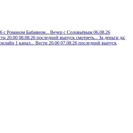
26 с Романом Бабаяном...
Вечер с Соловьёвым 06.08.26
ти 20.00 08.08.26 последний выпуск смотреть...
За деньги да:
онлайн 1 канал...
Вести 20.00 07.08.26 последний выпуск