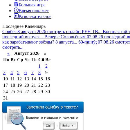
Большая игра
Время покажет
Развлекательное
Последнее
Календарь
Совбез 8 августа 2026 смотреть онлайн РЕН ТВ...
Военная тайн
последний выпуск...
Вечер с Соловьёвым 02.08.26 последний в
как зарабатывают звёзды? 8 августа...
60-ṃинẏƫ 07.08.26 смотре
смотреть...
«
Август 2026 »
Пн
Вт
Ср
Чт
Пт
Сб
Вс
1
2
3
4
5
6
7
8
9
10
11
12
13
14
15
16
17
18
19
20
21
22
23
24
25
26
27
28
29
30
31