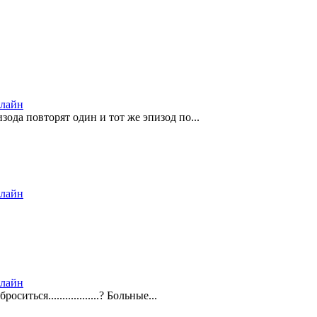
нлайн
зода повторят один и тот же эпизод по...
нлайн
нлайн
ться..................? Больные...