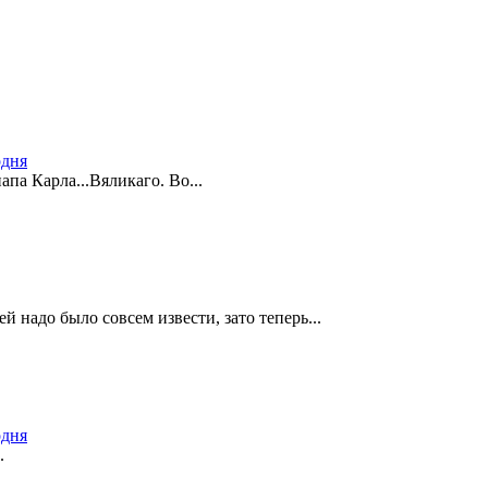
одня
апа Карла...Вяликаго. Во...
 надо было совсем извести, зато теперь...
одня
.