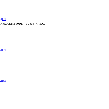
одня
информатора - сразу и по...
одня
одня