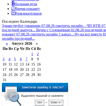
Большая игра
Время покажет
Развлекательное
Последнее
Календарь
Здравствуйте товарищи 07.08.26 смотреть онлайн...
ЧП НТВ 07.
последний выпуск...
Вечер с Соловьёвым 02.08.26 последний в
покажет 07.08.26 смотреть онлайн 1 канал...
Ну-ка все вместе Н
онлайн последний...
«
Август 2026 »
Пн
Вт
Ср
Чт
Пт
Сб
Вс
1
2
3
4
5
6
7
8
9
10
11
12
13
14
15
16
17
18
19
20
21
22
23
24
25
26
27
28
29
30
31