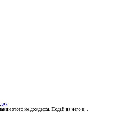
одня
нии этого не дождесся. Подай на него в...