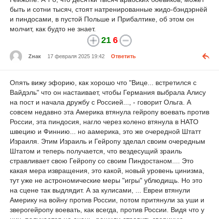
быть и сотни тысяч, стоят натренированные жидо-бэндэрнёй
и пиндосами, в пустой Польше и Прибалтике, об этом он
молчит, как будто не знает.
21
6
Zнак
17 февраля 2025 19:42
Ответить
Опять вижу эфорию, как хорошо что "Вице... встретился с
Вайдэль" что он настаивает, чтобы Германия выбрала Алису
на пост и начала дружбу с Россией..., - говорит Ольга. А
совсем недавно эта Америка втянула гейропу воевать против
России, эта пиндосия, нагло через колено втянула в НАТО
швецию и Финнию... но аамерика, это же очередной Штатт
Израиля. Этим Израиль и Гейропу зделал своим очередным
Штатом и теперь получается, что вездесущий зраиль
стравливает свою Гейропу со своим Пиндостаном.... Это
какая мера извращения, это какой, новый уровень цинизма,
тут уже не астрономические меры "игры" ублюдищь. Но это
на сцене так выдлядит. А за кулисами, ... Евреи втянули
Америку на войну против России, потом притянули за уши и
зверогейропу воевать, как всегда, против России. Видя что у