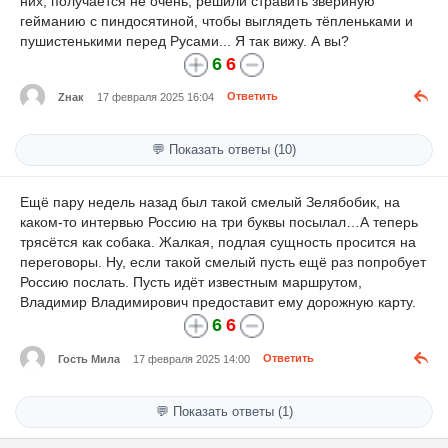
них, получается не очень, решили стравить звериную
гейманию с пиндосятиной, чтобы выглядеть тёпленьками и
пушистенькими перед Русами... Я так вижу. А вы?
6
6
Zнак
17 февраля 2025 16:04
Ответить
💬 Показать ответы (10)
Ещё пару недель назад был такой смелый Зелябобик, на
каком-то интервью Россию на три буквы посылал…А теперь
трясётся как собака. Жалкая, подлая сущность просится на
переговоры. Ну, если такой смелый пусть ещё раз попробует
Россию послать. Пусть идёт известным маршрутом,
Владимир Владимирович предоставит ему дорожную карту.
6
6
Гость Мила
17 февраля 2025 14:00
Ответить
💬 Показать ответы (1)