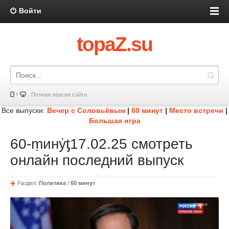
Войти
topaZ.su
Полная версия сайта
Все выпуски:
Вечер с Соловьёвым
|
60 минут
|
Место встречи
|
Большая игра
60-ṃинẏƫ17.02.25 смотреть
онлайн последний выпуск
Раздел:
Политика
/
60 минут