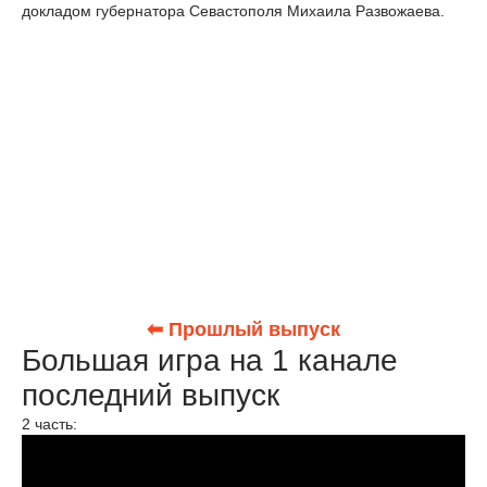
докладом губернатора Севастополя Михаила Развожаева.
⬅ Прошлый выпуск
Большая игра на 1 канале
последний выпуск
2 часть: