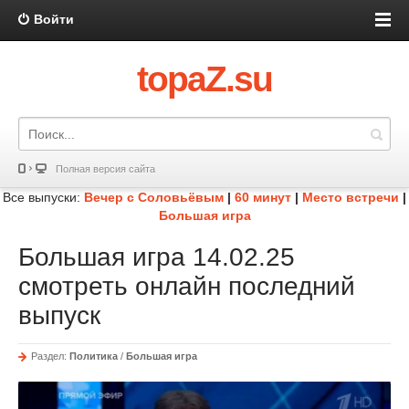
Войти
topaZ.su
Полная версия сайта
Все выпуски:
Вечер с Соловьёвым
|
60 минут
|
Место встречи
|
Большая игра
Большая игра 14.02.25
смотреть онлайн последний
выпуск
Раздел:
Политика
/
Большая игра