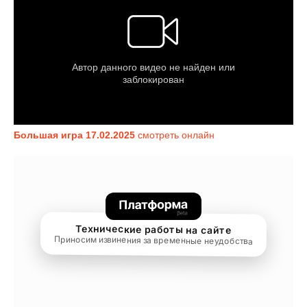
Большая игра 17.02.2025
смотреть онлайн