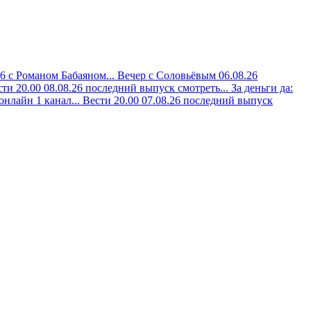
26 с Романом Бабаяном...
Вечер с Соловьёвым 06.08.26
ти 20.00 08.08.26 последний выпуск смотреть...
За деньги да:
онлайн 1 канал...
Вести 20.00 07.08.26 последний выпуск