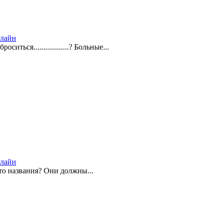
нлайн
ться..................? Больные...
нлайн
то названия? Они должны...