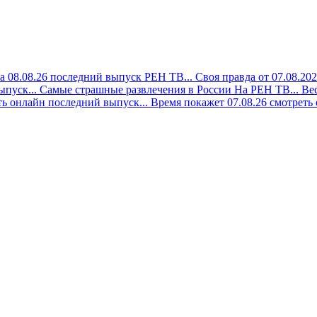
а 08.08.26 последний выпуск РЕН ТВ...
Своя правда от 07.08.20
ыпуск...
Самые страшные развлечения в России На РЕН ТВ...
Вес
ть онлайн последний выпуск...
Время покажет 07.08.26 смотреть 