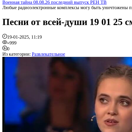
Военная тайна 08.08.26 последний выпуск РЕН ТВ
Любые радиоэлектронные комплексы могу быть уничтожены пра
Песни от всей-души 19 01 25
19-01-2025, 11:19
»999
0
Из категории:
Развлекательное