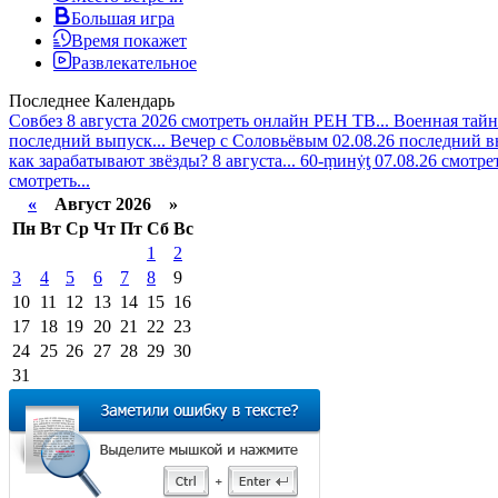
Большая игра
Время покажет
Развлекательное
Последнее
Календарь
Совбез 8 августа 2026 смотреть онлайн РЕН ТВ...
Военная тайн
последний выпуск...
Вечер с Соловьёвым 02.08.26 последний в
как зарабатывают звёзды? 8 августа...
60-ṃинẏƫ 07.08.26 смотре
смотреть...
«
Август 2026 »
Пн
Вт
Ср
Чт
Пт
Сб
Вс
1
2
3
4
5
6
7
8
9
10
11
12
13
14
15
16
17
18
19
20
21
22
23
24
25
26
27
28
29
30
31