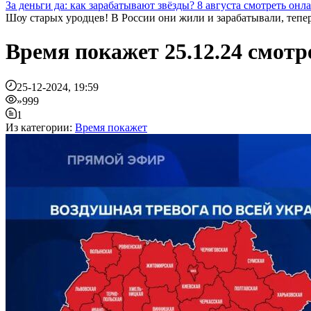
За деньги да: как зарабатывают звёзды? 8 августа смотреть онл
Шоу старых уродцев! В России они жили и зарабатывали, теперь
Время покажет 25.12.24 смотр
25-12-2024, 19:59
»999
1
Из категории:
Время покажет