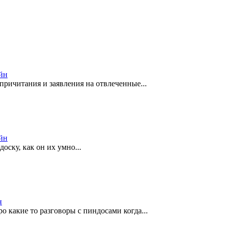
йн
причитания и заявления на отвлеченные...
йн
доску, как он их умно...
н
 какие то разговоры с пиндосами когда...