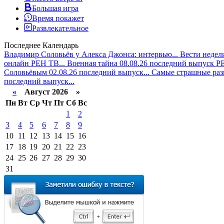
Большая игра
Время покажет
Развлекательное
Последнее
Календарь
Владимир Соловьёв у Алекса Джонса: интервью...
Вести недели
онлайн РЕН ТВ...
Военная тайна 08.08.26 последний выпуск РЕ
Соловьёвым 02.08.26 последний выпуск...
Самые страшные разв
последний выпуск...
«
Август 2026 »
Пн
Вт
Ср
Чт
Пт
Сб
Вс
1
2
3
4
5
6
7
8
9
10
11
12
13
14
15
16
17
18
19
20
21
22
23
24
25
26
27
28
29
30
31