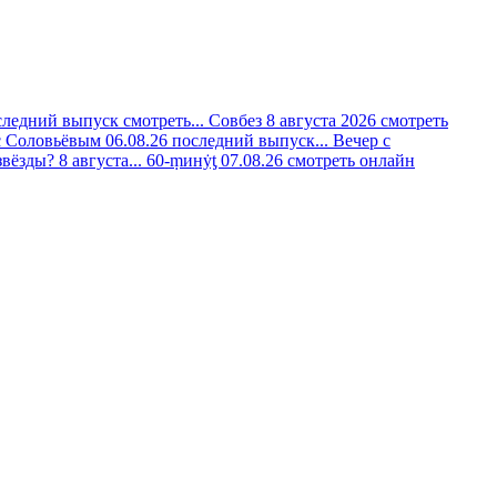
следний выпуск смотреть...
Совбез 8 августа 2026 смотреть
с Соловьёвым 06.08.26 последний выпуск...
Вечер с
вёзды? 8 августа...
60-ṃинẏƫ 07.08.26 смотреть онлайн