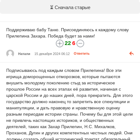
⏳ Сначала старые
Поддерживаю бабу Таню. Присоединяюсь к каждому слову
Прилепина Захара. Победа будет за нами!
22
6
Натали
15 декабря 2024 06:12
Ответить
Подписываюсь под каждым словом Прилепина! Все эти
игрища доморощенных отморозков, которые пытаются
внушить молодому поколению стыд за историческое
прошлое России на всех этапах её развития, начиная с
царской России и до наших дней, пора прекратить. Для этого
государство должно наконец то запретить все спекуляции и
манипуляции, и дать правовую и нравственную оценку
разным периодам истории страны. Почему бы для этой цели
не привлечь настоящих историков, и общественных
деятелей, таких как Захар Прилепин, Н.С. Михалков,
Проханов, Дугин и других компетентных честных людей. Они
должны создать общий исторический трактат, обязательный