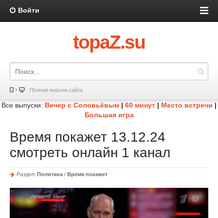
Войти
topaZ.su
Полная версия сайта
Все выпуски:
Вечер с Соловьёвым
|
60 минут
|
Место встречи
|
Большая игра
Время покажет 13.12.24
смотреть онлайн 1 канал
Раздел:
Политика
/
Время покажет