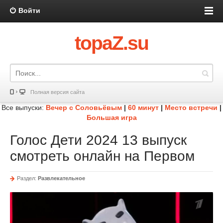
Войти
topaZ.su
Полная версия сайта
Все выпуски:
Вечер с Соловьёвым
|
60 минут
|
Место встречи
|
Большая игра
Голос Дети 2024 13 выпуск
смотреть онлайн на Первом
Раздел:
Развлекательное