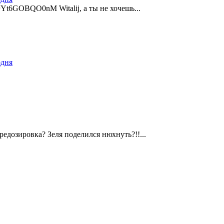
=Yt6GOBQO0nM Witalij, а ты не хочешь...
одня
едозировка? Зеля поделился нюхнуть?!!...