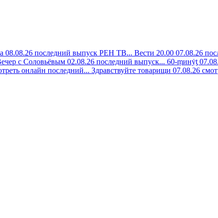
а 08.08.26 последний выпуск РЕН ТВ...
Вести 20.00 07.08.26 пос
ечер с Соловьёвым 02.08.26 последний выпуск...
60-ṃинẏƫ 07.08
отреть онлайн последний...
Здравствуйте товарищи 07.08.26 смот