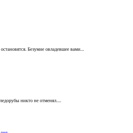
 остановятся. Безумие овладевшее вами...
ледорубы никто не отменял....
одня