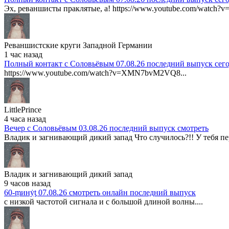
Эх, реваншисты праклятые, а! https://www.youtube.com/watch?v
Реваншистские круги Западной Германии
1 час назад
Полный контакт с Соловьёвым 07.08.26 последний выпуск сег
https://www.youtube.com/watch?v=XMN7bvM2VQ8...
LittlePrince
4 часа назад
Вечер с Соловьёвым 03.08.26 последний выпуск смотреть
Владик и загнивающий дикий запад Что случилось?!! У тебя пер
Владик и загнивающий дикий запад
9 часов назад
60-ṃинẏƫ 07.08.26 смотреть онлайн последний выпуск
с низкой частотой сигнала и с большой длиной волны....