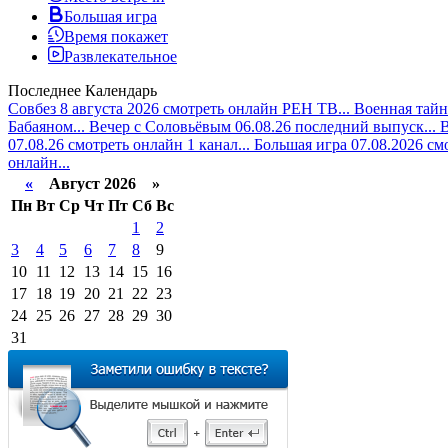
Большая игра
Время покажет
Развлекательное
Последнее
Календарь
Совбез 8 августа 2026 смотреть онлайн РЕН ТВ...
Военная тайн
Бабаяном...
Вечер с Соловьёвым 06.08.26 последний выпуск...
В
07.08.26 смотреть онлайн 1 канал...
Большая игра 07.08.2026 см
онлайн...
«
Август 2026 »
Пн
Вт
Ср
Чт
Пт
Сб
Вс
1
2
3
4
5
6
7
8
9
10
11
12
13
14
15
16
17
18
19
20
21
22
23
24
25
26
27
28
29
30
31