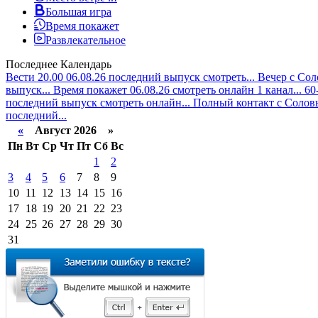
Большая игра
Время покажет
Развлекательное
Последнее
Календарь
Вести 20.00 06.08.26 последний выпуск смотреть...
Вечер с Сол
выпуск...
Время покажет 06.08.26 смотреть онлайн 1 канал...
60
последний выпуск смотреть онлайн...
Полный контакт с Соловь
последний...
«
Август 2026 »
Пн
Вт
Ср
Чт
Пт
Сб
Вс
1
2
3
4
5
6
7
8
9
10
11
12
13
14
15
16
17
18
19
20
21
22
23
24
25
26
27
28
29
30
31