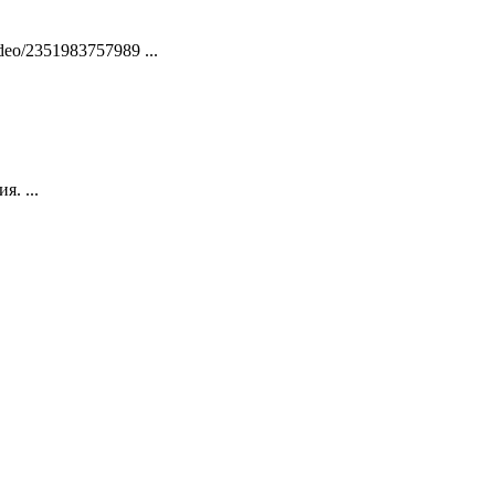
video/2351983757989 ...
я. ...