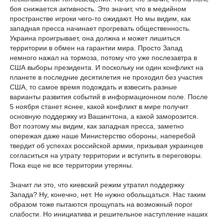
боя снижается активность. Это значит, что в медийном
пространстве игроки чего-то ожидают. Но мы видим, как
западная пресса начинает прогревать общественность.
Украина проигрывает, она должна и может лишиться
территории в обмен на гарантии мира. Просто Запад
немного нажал на тормоза, потому что уже послезавтра в
США выборы президента. И поскольку ни один конфликт на
планете в последние десятилетия не проходил без участия
США, то самое время подождать и взвесить разные
варианты развития событий в информационном поле. После
5 ноября станет яснее, какой конфликт в мире получит
основную поддержку из Вашингтона, а какой заморозится.
Вот поэтому мы видим, как западная пресса, заметно
опережая даже наше Министерство обороны, наперебой
твердит об успехах российской армии, призывая украинцев
согласиться на утрату территории и вступить в переговоры.
Пока еще не все территории утеряны.
Значит ли это, что киевский режим утратил поддержку
Запада? Ну, конечно, нет. Не нужно обольщаться. Нас таким
образом тоже пытаются прощупать на возможный порог
слабости. Но инициатива и решительное наступление наших