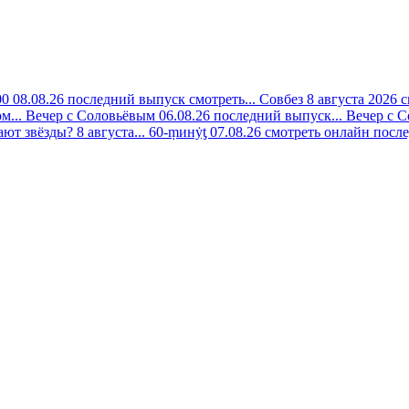
00 08.08.26 последний выпуск смотреть...
Совбез 8 августа 2026 
м...
Вечер с Соловьёвым 06.08.26 последний выпуск...
Вечер с С
ают звёзды? 8 августа...
60-ṃинẏƫ 07.08.26 смотреть онлайн после