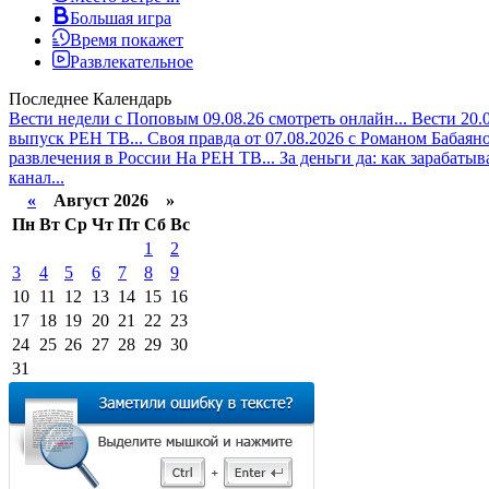
Большая игра
Время покажет
Развлекательное
Последнее
Календарь
Вести недели с Поповым 09.08.26 смотреть онлайн...
Вести 20.
выпуск РЕН ТВ...
Своя правда от 07.08.2026 с Романом Бабаяно
развлечения в России На РЕН ТВ...
За деньги да: как зарабатыв
канал...
«
Август 2026 »
Пн
Вт
Ср
Чт
Пт
Сб
Вс
1
2
3
4
5
6
7
8
9
10
11
12
13
14
15
16
17
18
19
20
21
22
23
24
25
26
27
28
29
30
31