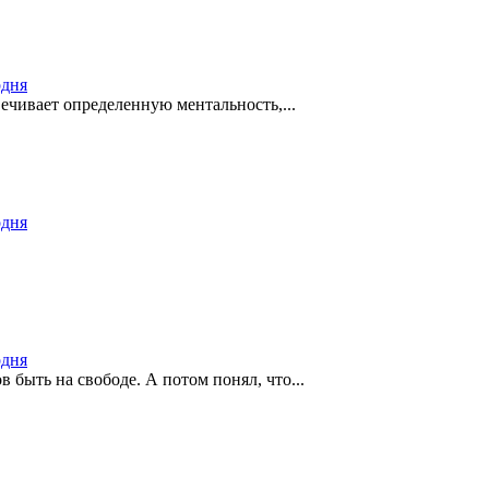
одня
ечивает определенную ментальность,...
одня
одня
в быть на свободе. А потом понял, что...