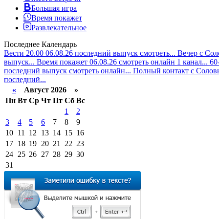
Большая игра
Время покажет
Развлекательное
Последнее
Календарь
Вести 20.00 06.08.26 последний выпуск смотреть...
Вечер с Сол
выпуск...
Время покажет 06.08.26 смотреть онлайн 1 канал...
60
последний выпуск смотреть онлайн...
Полный контакт с Соловь
последний...
«
Август 2026 »
Пн
Вт
Ср
Чт
Пт
Сб
Вс
1
2
3
4
5
6
7
8
9
10
11
12
13
14
15
16
17
18
19
20
21
22
23
24
25
26
27
28
29
30
31