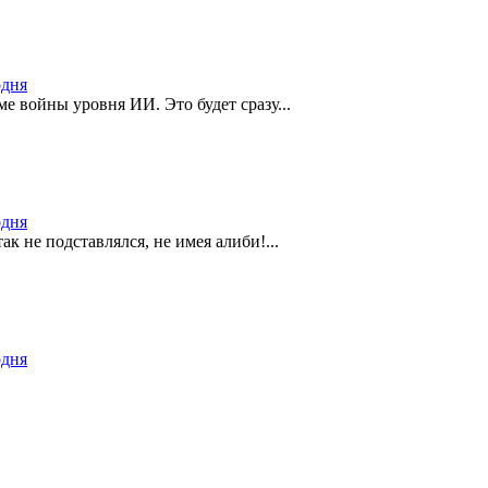
одня
ме войны уровня ИИ. Это будет сразу...
одня
ак не подставлялся, не имея алиби!...
одня