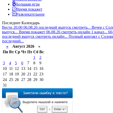
Большая игра
Время покажет
Развлекательное
Последнее
Календарь
Вести 20.00 06.08.26 последний выпуск смотреть...
Вечер с Сол
выпуск...
Время покажет 06.08.26 смотреть онлайн 1 канал...
60
последний выпуск смотреть онлайн...
Полный контакт с Соловь
последний...
«
Август 2026 »
Пн
Вт
Ср
Чт
Пт
Сб
Вс
1
2
3
4
5
6
7
8
9
10
11
12
13
14
15
16
17
18
19
20
21
22
23
24
25
26
27
28
29
30
31