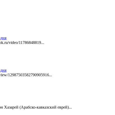
одня
ok.ru/video/11786848819...
одня
review/12987503582790905916...
он Хазарей (Арабско-кавказский еврей)...