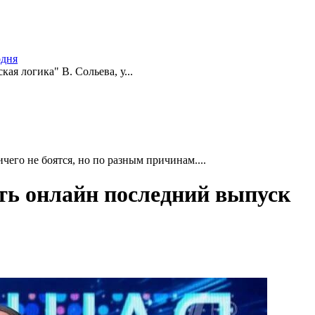
одня
ая логика" В. Сольева, у...
чего не боятся, но по разным причинам....
еть онлайн последний выпуск