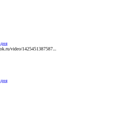
одня
ok.ru/video/1425451387587...
одня