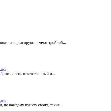
ники чата реагируют, имеют тройной...
одня
ряю - очень ответственный и...
одня
и, по каждому пункту своих, таких...