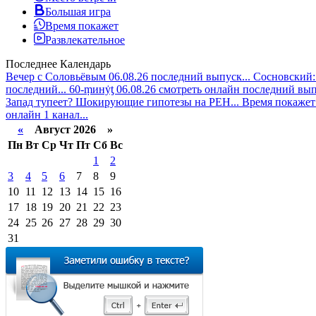
Большая игра
Время покажет
Развлекательное
Последнее
Календарь
Вечер с Соловьёвым 06.08.26 последний выпуск...
Сосновский: 
последний...
60-ṃинẏƫ 06.08.26 смотреть онлайн последний вып
Запад тупеет? Шокирующие гипотезы на РЕН...
Время покажет 
онлайн 1 канал...
«
Август 2026 »
Пн
Вт
Ср
Чт
Пт
Сб
Вс
1
2
3
4
5
6
7
8
9
10
11
12
13
14
15
16
17
18
19
20
21
22
23
24
25
26
27
28
29
30
31