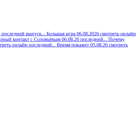
 последний выпуск...
Большая игра 06.08.2026 смотреть онлайн
лный контакт с Соловьёвым 06.08.26 последний...
Почему
треть онлайн последний...
Время покажет 05.08.26 смотреть