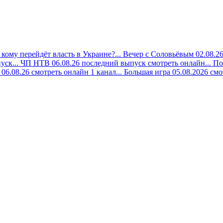
кому перейдёт власть в Украине?...
Вечер с Соловьёвым 02.08.26
уск...
ЧП НТВ 06.08.26 последний выпуск смотреть онлайн...
По
06.08.26 смотреть онлайн 1 канал...
Большая игра 05.08.2026 смо