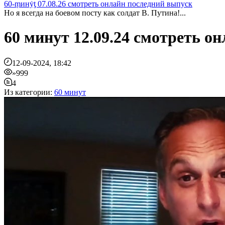
60-ṃинẏƫ 07.08.26 смотреть онлайн последний выпуск
Но я всегда на боевом посту как солдат В. Путина!...
60 минут 12.09.24 смотреть о
12-09-2024, 18:42
»999
4
Из категории:
60 минут