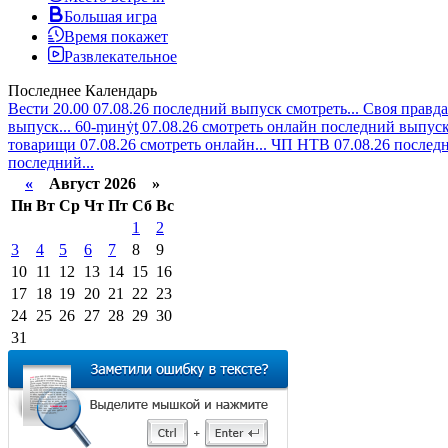
Большая игра
Время покажет
Развлекательное
Последнее
Календарь
Вести 20.00 07.08.26 последний выпуск смотреть...
Своя правда
выпуск...
60-ṃинẏƫ 07.08.26 смотреть онлайн последний выпуск.
товарищи 07.08.26 смотреть онлайн...
ЧП НТВ 07.08.26 последн
последний...
«
Август 2026 »
Пн
Вт
Ср
Чт
Пт
Сб
Вс
1
2
3
4
5
6
7
8
9
10
11
12
13
14
15
16
17
18
19
20
21
22
23
24
25
26
27
28
29
30
31