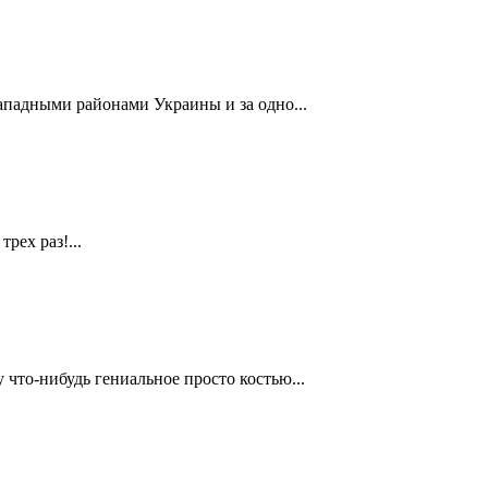
ападными районами Украины и за одно...
рех раз!...
 что-нибудь гениальное просто костью...