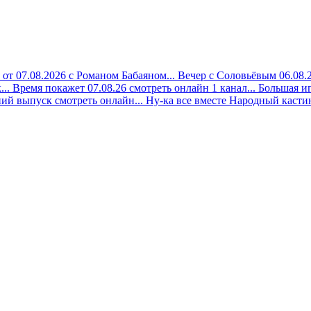
 от 07.08.2026 с Романом Бабаяном...
Вечер с Соловьёвым 06.08.2
..
Время покажет 07.08.26 смотреть онлайн 1 канал...
Большая иг
ий выпуск смотреть онлайн...
Ну-ка все вместе Народный кастинг