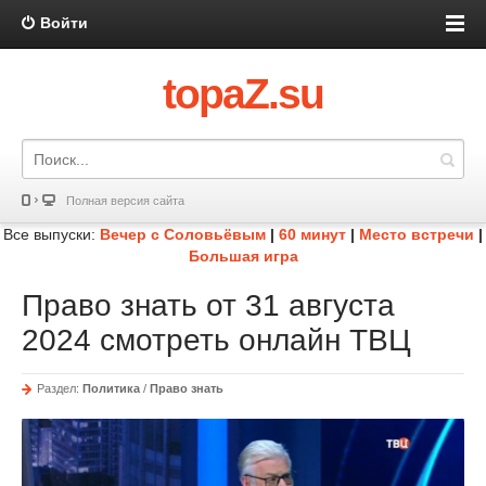
Войти
topaZ.su
Полная версия сайта
Все выпуски:
Вечер с Соловьёвым
|
60 минут
|
Место встречи
|
Большая игра
Право знать от 31 августа
2024 смотреть онлайн ТВЦ
Раздел:
Политика
/
Право знать