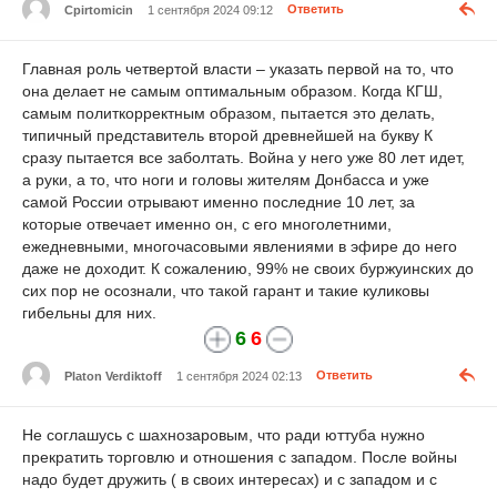
Cpirtomicin
1 сентября 2024 09:12
Ответить
Главная роль четвертой власти – указать первой на то, что
она делает не самым оптимальным образом. Когда КГШ,
самым политкорректным образом, пытается это делать,
типичный представитель второй древнейшей на букву К
сразу пытается все заболтать. Война у него уже 80 лет идет,
а руки, а то, что ноги и головы жителям Донбасса и уже
самой России отрывают именно последние 10 лет, за
которые отвечает именно он, с его многолетними,
ежедневными, многочасовыми явлениями в эфире до него
даже не доходит. К сожалению, 99% не своих буржуинских до
сих пор не осознали, что такой гарант и такие куликовы
гибельны для них.
6
6
Platon Verdiktoff
1 сентября 2024 02:13
Ответить
Не соглашусь с шахнозаровым, что ради юттуба нужно
прекратить торговлю и отношения с западом. После войны
надо будет дружить ( в своих интересах) и с западом и с