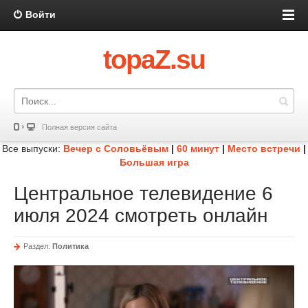
Войти
topaZ.su
Полная версия сайта
Все выпуски:
Вечер с Соловьёвым
|
60 минут
|
Место встречи
|
Большая игра
Центральное телевидение 6
июля 2024 смотреть онлайн
Раздел:
Политика