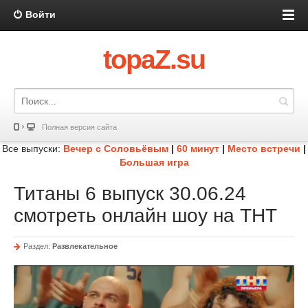
Войти
topaZ.su
Полная версия сайта
Все выпуски:
Вечер с Соловьёвым
|
60 минут
|
Место встречи
|
Большая игра
Титаны 6 выпуск 30.06.24
смотреть онлайн шоу на ТНТ
Раздел:
Развлекательное