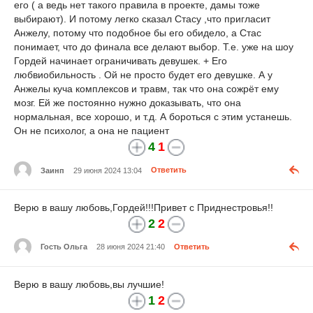
его ( а ведь нет такого правила в проекте, дамы тоже
выбирают). И потому легко сказал Стасу ,что пригласит
Анжелу, потому что подобное бы его обидело, а Стас
понимает, что до финала все делают выбор. Т.е. уже на шоу
Гордей начинает ограничивать девушек. + Его
любвиобильность . Ой не просто будет его девушке. А у
Анжелы куча комплексов и травм, так что она сожрёт ему
мозг. Ей же постоянно нужно доказывать, что она
нормальная, все хорошо, и т.д. А бороться с этим устанешь.
Он не психолог, а она не пациент
4
1
Заинп
29 июня 2024 13:04
Ответить
Верю в вашу любовь,Гордей!!!Привет с Приднестровья!!
2
2
Гость Ольга
28 июня 2024 21:40
Ответить
Верю в вашу любовь,вы лучшие!
1
2