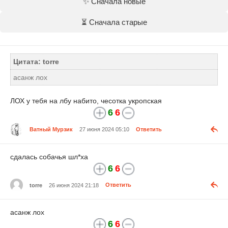
✨ Сначала новые
⏳ Сначала старые
Цитата: torre
асанж лох
ЛОХ у тебя на лбу набито, чесотка укропская
6
6
Ватный Мурзик
27 июня 2024 05:10
Ответить
сдалась собачья
шл*ха
6
6
torre
26 июня 2024 21:18
Ответить
асанж лох
6
6