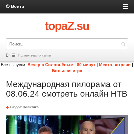
Войти
topaZ.su
Полная версия сайта
Все выпуски:
Вечер с Соловьёвым
|
60 минут
|
Место встречи
|
Большая игра
Международная пилорама от
08.06.24 смотреть онлайн НТВ
Раздел:
Политика