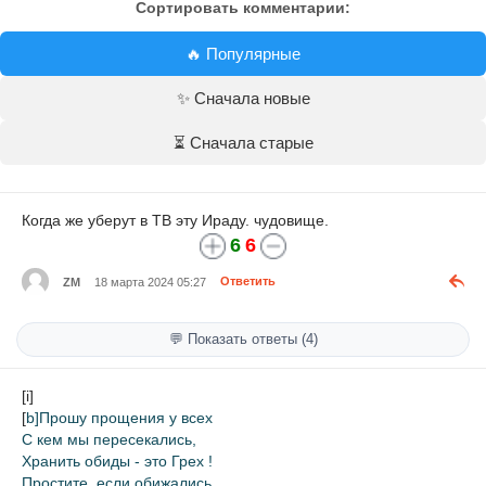
Сортировать комментарии:
🔥 Популярные
✨ Сначала новые
⏳ Сначала старые
Когда же уберут в ТВ эту Ираду. чудовище.
6
6
ZM
18 марта 2024 05:27
Ответить
💬 Показать ответы (4)
[i]
[
b]Прошу прощения у всех
С кем мы пересекались,
Хранить обиды - это Грех !
Простите, если обижались.