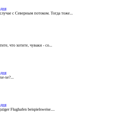
одня
 случае с Северным потоком. Тогда тоже...
ите, что хотите, чуваки - со...
одня
е-хе?...
одня
ziger Flughafen beispielsweise....