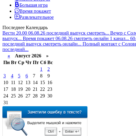
Большая игра
Время покажет
Развлекательное
Последнее
Календарь
Вести 20.00 06.08.26 последний выпуск смотреть...
Вечер с Сол
выпуск...
Время покажет 06.08.26 смотреть онлайн 1 канал...
60
последний выпуск смотреть онлайн...
Полный контакт с Соловь
последний...
«
Август 2026 »
Пн
Вт
Ср
Чт
Пт
Сб
Вс
1
2
3
4
5
6
7
8
9
10
11
12
13
14
15
16
17
18
19
20
21
22
23
24
25
26
27
28
29
30
31