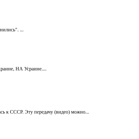
ились". ...
раине, НА Усраине....
сь к СССР. Эту передачу (видео) можно...