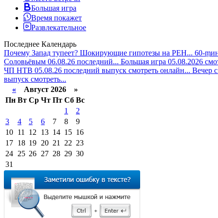
Большая игра
Время покажет
Развлекательное
Последнее
Календарь
Почему Запад тупеет? Шокирующие гипотезы на РЕН...
60-ṃин
Соловьёвым 06.08.26 последний...
Большая игра 05.08.2026 смо
ЧП НТВ 05.08.26 последний выпуск смотреть онлайн...
Вечер с
выпуск смотреть...
«
Август 2026 »
Пн
Вт
Ср
Чт
Пт
Сб
Вс
1
2
3
4
5
6
7
8
9
10
11
12
13
14
15
16
17
18
19
20
21
22
23
24
25
26
27
28
29
30
31