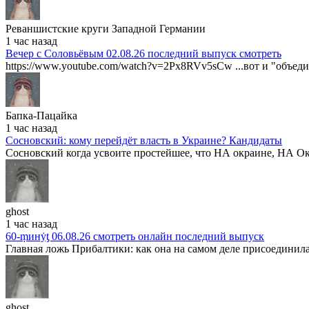
Реваншистские круги Западной Германии
1 час назад
Вечер с Соловьёвым 02.08.26 последний выпуск смотреть
https://www.youtube.com/watch?v=2Px8RVv5sCw ...вот и "объедин
Бапка-Пацайка
1 час назад
Сосновский: кому перейдёт власть в Украине? Кандидаты
Cосновский когда усвоите простейшее, что НА окраине, НА Ок
ghost
1 час назад
60-ṃинẏƫ 06.08.26 смотреть онлайн последний выпуск
Главная ложь Прибалтики: как она на самом деле присоединила
ghost