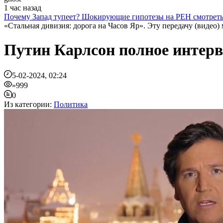
1 час назад
Почему Запад тупеет? Шокирующие гипотезы на РЕН смотрет
«Стальная дивизия: дорога на Часов Яр». Эту передачу (видео) 
Путин Карлсон полное интер
5-02-2024, 02:24
»999
0
Из категории:
Политика