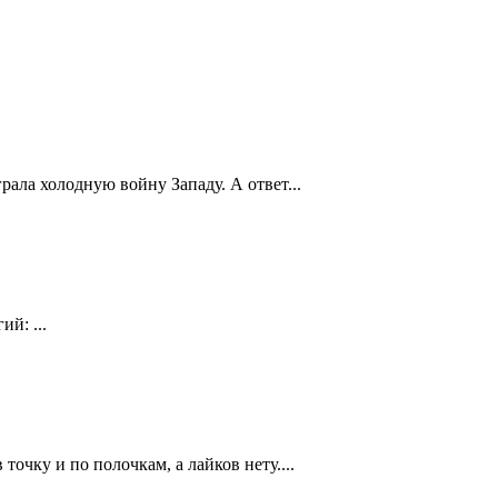
грала холодную войну Западу. А ответ...
й: ...
точку и по полочкам, а лайков нету....