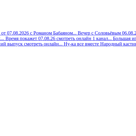
 от 07.08.2026 с Романом Бабаяном...
Вечер с Соловьёвым 06.08.2
..
Время покажет 07.08.26 смотреть онлайн 1 канал...
Большая иг
ий выпуск смотреть онлайн...
Ну-ка все вместе Народный кастинг