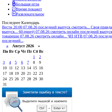
Большая игра
Время покажет
Развлекательное
Последнее
Календарь
Вести 20.00 07.08.26 последний выпуск смотреть...
Своя правда
выпуск...
60-ṃинẏƫ 07.08.26 смотреть онлайн последний выпуск.
товарищи 07.08.26 смотреть онлайн...
ЧП НТВ 07.08.26 последн
последний...
«
Август 2026 »
Пн
Вт
Ср
Чт
Пт
Сб
Вс
1
2
3
4
5
6
7
8
9
10
11
12
13
14
15
16
17
18
19
20
21
22
23
24
25
26
27
28
29
30
31