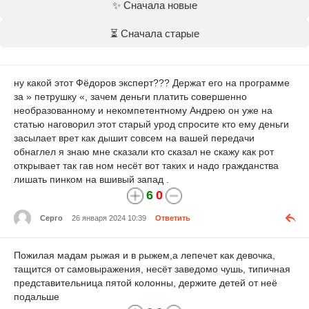
✨ Сначала новые
⏳ Сначала старые
ну какой этот Фёдоров эксперт??? Держат его на программе
за » петрушку «, зачем деньги платить совершенно
необразованному и некомпетентному Андрею он уже на
статью наговорил этот старый урод спросите кто ему деньги
засылает врет как дышит совсем на вашей передачи
обнаглел я знаю мне сказали кто сказал не скажу как рот
открывает так гав ном несёт вот таких и надо гражданства
лишать пинком на вшивый запад .
6
0
Серго
26 января 2024 10:39
Ответить
Пожилая мадам рыжая и в рыжем,а лепечет как девочка,
тащится от самовыражения, несёт заведомо чушь, типичная
представительница пятой колонны, держите детей от неё
подальше