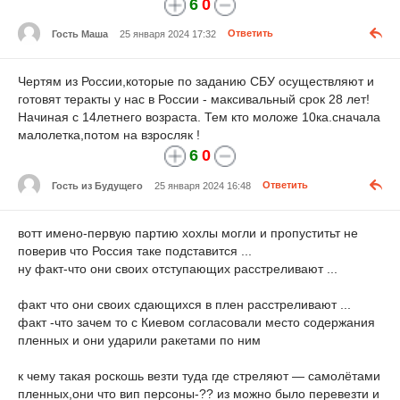
6
0
Гость Маша
25 января 2024 17:32
Ответить
Чертям из России,которые по заданию СБУ осуществляют и
готовят теракты у нас в России - максивальный срок 28 лет!
Начиная с 14летнего возраста. Тем кто моложе 10ка.сначала
малолетка,потом на взросляк !
6
0
Гость из Будущего
25 января 2024 16:48
Ответить
вотт имено-первую партию хохлы могли и пропуститьт не
поверив что Россия таке подставится ...
ну факт-что они своих отступающих расстреливают ...
факт что они своих сдающихся в плен расстреливают ...
факт -что зачем то с Киевом согласовали место содержания
пленных и они ударили ракетами по ним
к чему такая роскошь везти туда где стреляют — самолётами
пленных,они что вип персоны-?? из можно было перевезти и