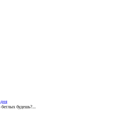
одня
 беглых будешь?...