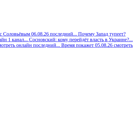
с Соловьёвым 06.08.26 последний...
Почему Запад тупеет?
йн 1 канал...
Сосновский: кому перейдёт власть в Украине?...
мотреть онлайн последний...
Время покажет 05.08.26 смотреть