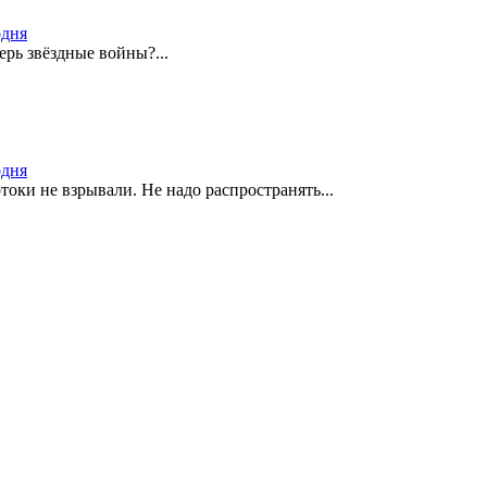
одня
ерь звёздные войны?...
одня
оки не взрывали. Не надо распространять...