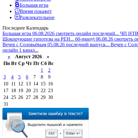
Большая игра
Время покажет
Развлекательное
Последнее
Календарь
Большая игра 06.08.2026 смотреть онлайн последний...
ЧП НТВ 
Шокирующие гипотезы на РЕН...
60-ṃинẏƫ 06.08.26 смотреть 
Вечер с Соловьёвым 05.08.26 последний выпуск...
Вечер с Соло
онлайн 1 канал...
«
Август 2026 »
Пн
Вт
Ср
Чт
Пт
Сб
Вс
1
2
3
4
5
6
7
8
9
10
11
12
13
14
15
16
17
18
19
20
21
22
23
24
25
26
27
28
29
30
31