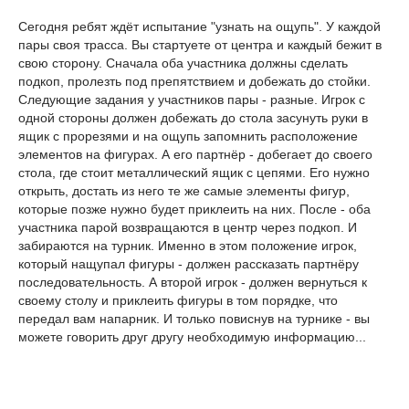
Сегодня ребят ждёт испытание "узнать на ощупь". У каждой
пары своя трасса. Вы стартуете от центра и каждый бежит в
свою сторону. Сначала оба участника должны сделать
подкоп, пролезть под препятствием и добежать до стойки.
Следующие задания у участников пары - разные. Игрок с
одной стороны должен добежать до стола засунуть руки в
ящик с прорезями и на ощупь запомнить расположение
элементов на фигурах. А его партнёр - добегает до своего
стола, где стоит металлический ящик с цепями. Его нужно
открыть, достать из него те же самые элементы фигур,
которые позже нужно будет приклеить на них. После - оба
участника парой возвращаются в центр через подкоп. И
забираются на турник. Именно в этом положение игрок,
который нащупал фигуры - должен рассказать партнёру
последовательность. А второй игрок - должен вернуться к
своему столу и приклеить фигуры в том порядке, что
передал вам напарник. И только повиснув на турнике - вы
можете говорить друг другу необходимую информацию...